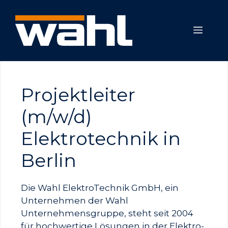
Zum
Inhalt
MEN
springen
Projektleiter
(m/w/d)
Elektrotechnik in
Berlin
Die Wahl ElektroTechnik GmbH, ein
Unternehmen der Wahl
Unternehmensgruppe, steht seit 2004
für hochwertige Lösungen in der Elektro-