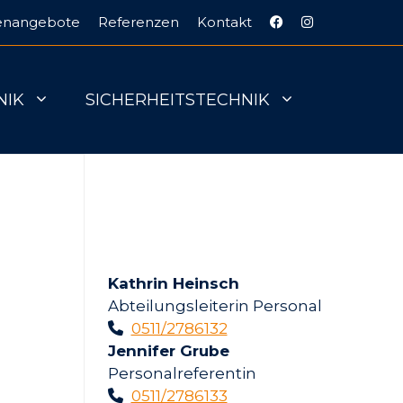
lenangebote
Referenzen
Kontakt
NIK
SICHERHEITSTECHNIK
Kathrin Heinsch
Abteilungsleiterin Personal
0511/2786132
Jennifer Grube
Personalreferentin
0511/2786133