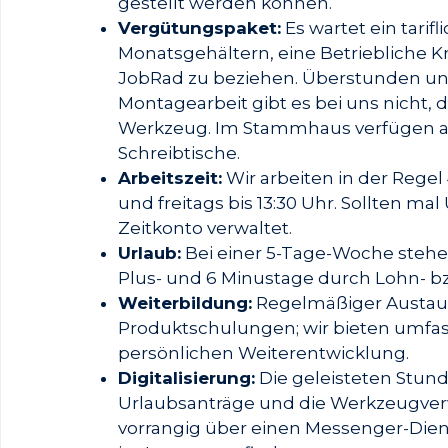
gestellt werden können.
Vergütungspaket:
Es wartet ein tarif
Monatsgehältern, eine Betriebliche K
JobRad zu beziehen. Überstunden und 
Montagearbeit gibt es bei uns nicht,
Werkzeug. Im Stammhaus verfügen all
Schreibtische.
Arbeitszeit:
Wir arbeiten in der Rege
und freitags bis 13:30 Uhr. Sollten 
Zeitkonto verwaltet.
Urlaub:
Bei einer 5-Tage-Woche stehen
Plus- und 6 Minustage durch Lohn- 
Weiterbildung:
Regelmäßiger Austau
Produktschulungen; wir bieten umfa
persönlichen Weiterentwicklung.
Digitalisierung:
Die geleisteten Stund
Urlaubsanträge und die Werkzeugver
vorrangig über einen Messenger-Diens