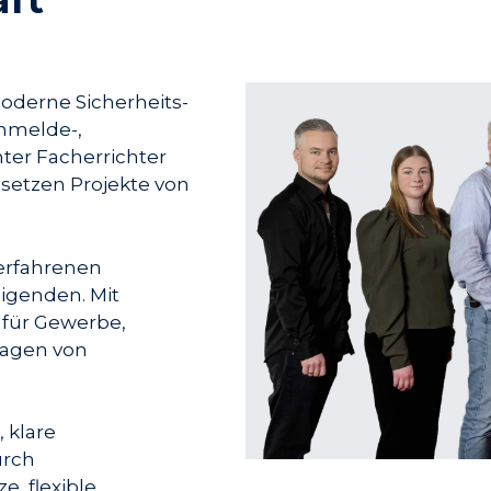
oderne Sicherheits-
hmelde-,
ter Facherrichter
setzen Projekte von
 erfahrenen
igenden. Mit
für Gewerbe,
ragen von
 klare
urch
e, flexible